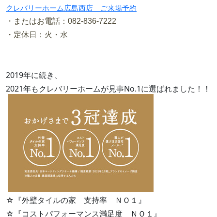
クレバリーホーム広島西店 ご来場予約
・またはお電話：082-836-7222
・定休日：火・水
2019年に続き、
2021年もクレバリーホーム
が見事
No.1
に選ばれました！！
☆『外壁タイルの家 支持率 ＮＯ１』
☆『コストパフォーマンス満足度 ＮＯ１』