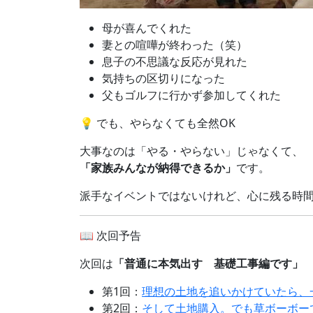
母が喜んでくれた
妻との喧嘩が終わった（笑）
息子の不思議な反応が見れた
気持ちの区切りになった
父もゴルフに行かず参加してくれた
💡 でも、やらなくても全然OK
大事なのは「やる・やらない」じゃなくて、
「家族みんなが納得できるか」
です。
派手なイベントではないけれど、心に残る時
📖 次回予告
次回は
「普通に本気出す 基礎工事編です」
第1回：
理想の土地を追いかけていたら、
第2回：
そして土地購入。でも草ボーボー