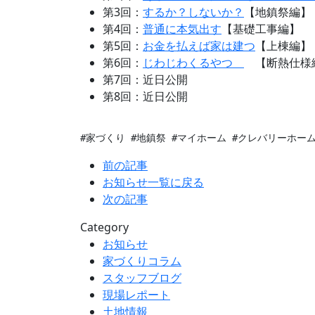
第3回：
するか？しないか？
【地鎮祭編】
第4回：
普通に本気出す
【基礎工事編】
第5回：
お金を払えば家は建つ
【上棟編】
第6回：
じわじわくるやつ
【断熱仕様
第7回：近日公開
第8回：近日公開
#家づくり #地鎮祭 #マイホーム #クレバリーホー
前の記事
お知らせ一覧に戻る
次の記事
Category
お知らせ
家づくりコラム
スタッフブログ
現場レポート
土地情報