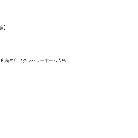
編】
ム広島西店 #クレバリーホーム広島