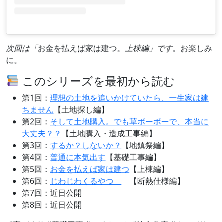
次回は「
お金を払えば家は建つ。
上棟編」です
。お楽しみ
に。
このシリーズを最初から読む
第1回：
理想の土地を追いかけていたら、一生家は建
ちません
【土地探し編】
第2回：
そして土地購入。でも草ボーボーで、本当に
大丈夫？？
【土地購入・造成工事編】
第3回：
するか？しないか？
【地鎮祭編】
第4回：
普通に本気出す
【基礎工事編】
第5回：
お金を払えば家は建つ
【上棟編】
第6回：
じわじわくるやつ
【断熱仕様編】
第7回：近日公開
第8回：近日公開