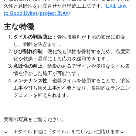
久性と意匠性を両立させた外壁施工工法です。
LIXIL Link
to Good Living (project INAX)
主な特徴
タイルの剥落防止
：弾性接着剤が下地の変形に追従
し、剥離を防ぎます 。
ひび割れ抑制
：硬化後も弾性を保持するため、温度変
化や乾燥・湿潤による応力を緩和できます 。
意匠性の向上
：陰影のあるデザインや多様なタイル表
情を活かした施工が可能です 。
メンテナンス性
：磁器タイルを使用することで、塗装
工事や打ち換え工事が不要となり、長期的なランニン
グコストを抑えられます。
実際の写真をご覧ください。
↓ ↓タイル下地に『タイル』をていねいに貼ります↓