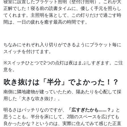
寝室に設置したブラケット照明（壁付け照明）。これが大
正解でした！寝る前の読書タイムに、優しく手元を照らし
てくれます。主照明を落として、この灯りだけで過ごす時
間は、一日の疲れを癒す最高の時間です。
ちなみにそれぞれ入り切りができるようにブラケット毎に
スイッチを付けてます。
※スイッチひとつで2つの点灯は夜はまぶしすぎます。ご注
意を。
吹き抜けは「半分」でよかった！？
南側に隣地建物が建っていたため、陽あたりを心配して採
用した「大きな吹き抜け」。
明るさはバッチリなのですが、
「広すぎたかも……？」
と
思うことも。半分を床にして、2階のスペースを広げても
良かったかな？というのは、実際に住んでみて感じた正直