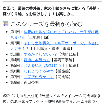
次回は、最後の番外編。家の印象をさらに変える「外構・
庭づくり編」をお届けします！お楽しみに！
このシリーズを最初から読む
第1回：
理想の土地を追いかけていたら、一生家は建
ちません
【土地探し編】
第2回：
そして土地購入。でも草ボーボーで、本当に
大丈夫？？
【土地購入・造成工事編】
第3回：
するか？しないか？
【地鎮祭編】
第4回：
普通に本気出す
【基礎工事編】
第5回：
お金を払えば家は建つ
【上棟編】
第6回：
じわじわくるやつ
【断熱編】
第7回：
「完璧か否か！」
【完成編】
第8回：近日公開
#家づくり #注文住宅 #外壁タイル #マイホーム完成 #吹き
抜けのある家 #ブラケット照明 #新築マイホーム #家づく